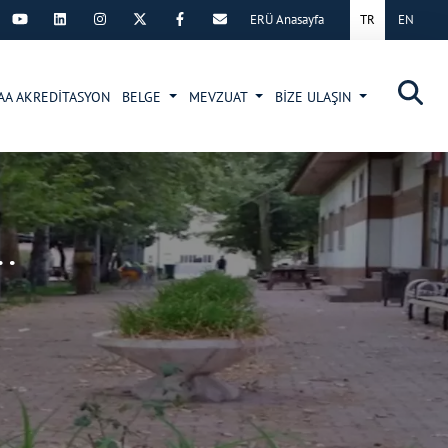
ERÜ Anasayfa
TR
EN
×
İAA AKREDİTASYON
BELGE
MEVZUAT
BİZE ULAŞIN
.