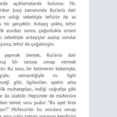
arda açıklamalarda bulunur. Hz.
mber (sas) zamanında Kur’an’a dair
arın azlığı sebebiyle tefsirin de az
 bir gerçektir: Anlayış çoktu, tefsir
 İlk asırdan sonra, çoğunlukla ortam
ü sebebiyle anlayışlar azalıp sorular
aşınca, tefsir de çoğalmıştır.
ir yapmak demek, Kur’an’a dair
lmuş bir soruya cevap vermek
ir. Bu soru, bir kelimenin kökeniyle,
şiyle, semantiğiyle vs. ilgili
leceği gibi, ilgilenilen ayetin arka
 ilk muhatapları, indiği coğrafya gibi
r da olabilir. Hepsinde de müfessire
ilen temel soru şudur: “Bu ayet bize
yor?” Müfessirler bu sorulara cevap
ler ama çoğu zaman sorunun kendisini