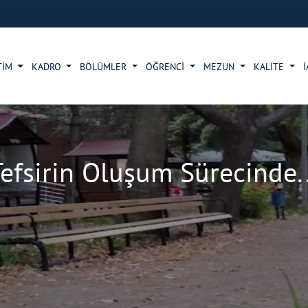
TİM
KADRO
BÖLÜMLER
ÖĞRENCİ
MEZUN
KALİTE
Tefsirin Oluşum Sürecinde..