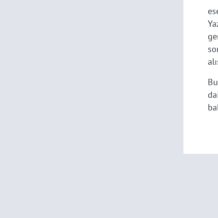
es
Ya
ge
so
al
Bu
da
ba