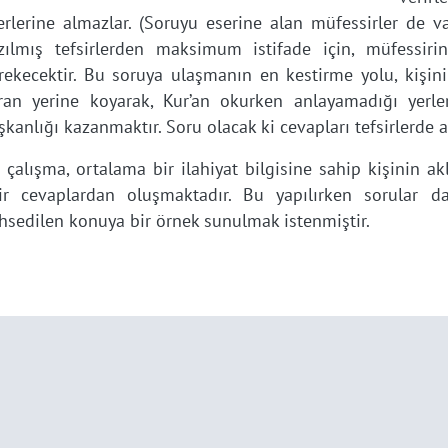
erlerine almazlar. (Soruyu eserine alan müfessirler de va
zılmış tefsirlerden maksimum istifade için, müfessir
rekecektir. Bu soruya ulaşmanın en kestirme yolu, kişini
ran yerine koyarak, Kur’an okurken anlayamadığı yerle
ışkanlığı kazanmaktır. Soru olacak ki cevapları tefsirlerde a
 çalışma, ortalama bir ilahiyat bilgisine sahip kişinin a
ir cevaplardan oluşmaktadır. Bu yapılırken sorular 
hsedilen konuya bir örnek sunulmak istenmiştir.