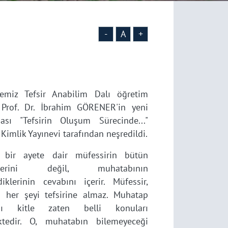
-
A
+
temiz Tefsir Anabilim Dalı öğretim
 Prof. Dr. İbrahim GÖRENER'in yeni
ması "Tefsirin Oluşum Sürecinde..."
 Kimlik Yayınevi tarafından neşredildi.
r, bir ayete dair müfessirin bütün
iklerini değil, muhatabının
iklerinin cevabını içerir. Müfessir,
ği her şeyi tefsirine almaz. Muhatap
ığı kitle zaten belli konuları
ktedir. O, muhatabın bilemeyeceği