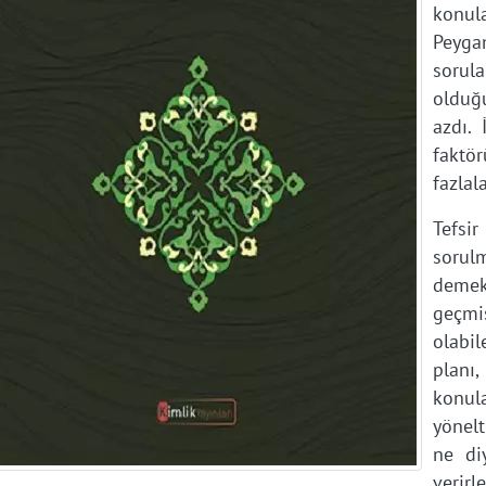
konul
Peyga
sorul
olduğu
azdı.
faktör
fazlal
Tefs
soru
demekt
geçmi
olabi
planı,
konula
yönelt
ne di
verir