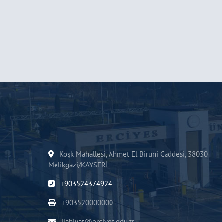
Köşk Mahallesi, Ahmet El Biruni Caddesi, 38030
Melikgazi/KAYSERİ
+903524374924
+903520000000
ilahiyat@erciyes.edu.tr