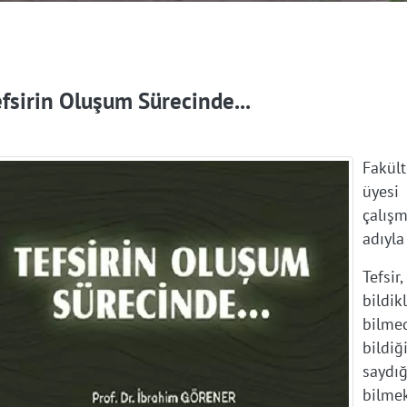
efsirin Oluşum Sürecinde...
Fakül
üyesi
çalış
adıyla
Tefsi
bild
bilmed
bildi
sayd
bilme