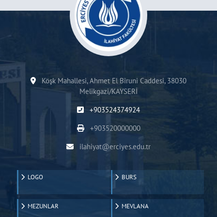
Köşk Mahallesi, Ahmet El Biruni Caddesi, 38030
Melikgazi/KAYSERİ
+903524374924
+903520000000
ilahiyat@erciyes.edu.tr
LOGO
BURS
MEZUNLAR
MEVLANA