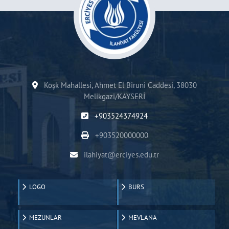
Köşk Mahallesi, Ahmet El Biruni Caddesi, 38030
Melikgazi/KAYSERİ
+903524374924
+903520000000
ilahiyat@erciyes.edu.tr
LOGO
BURS
MEZUNLAR
MEVLANA