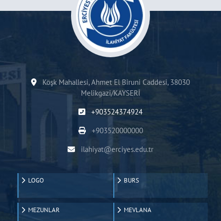
Köşk Mahallesi, Ahmet El Biruni Caddesi, 38030
Melikgazi/KAYSERİ
+903524374924
+903520000000
ilahiyat@erciyes.edu.tr
LOGO
BURS
MEZUNLAR
MEVLANA