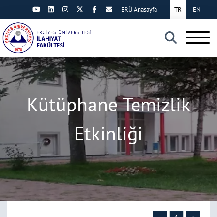
ERÜ Anasayfa
TR
EN
×
Kütüphane Temizlik
Etkinliği