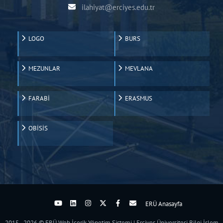
ilahiyat@erciyes.edu.tr
LOGO
BURS
MEZUNLAR
MEVLANA
FARABİ
ERASMUS
OBİSİS
ERÜ Anasayfa
2015 - 2026 © ERÜ Web İçerik Yönetim Sistemi | Erciyes Üniversitesi Bilgi İşlem