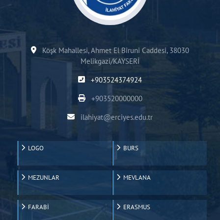
Köşk Mahallesi, Ahmet El Biruni Caddesi, 38030
Melikgazi/KAYSERİ
+903524374924
+903520000000
ilahiyat@erciyes.edu.tr
LOGO
BURS
MEZUNLAR
MEVLANA
FARABİ
ERASMUS