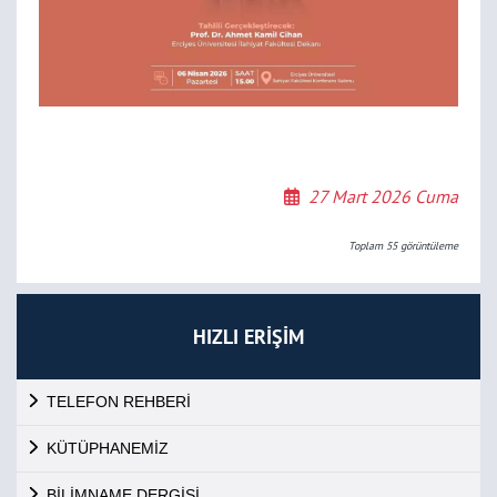
27 Mart 2026 Cuma
Toplam
55
görüntüleme
HIZLI ERİŞİM
TELEFON REHBERİ
KÜTÜPHANEMİZ
BİLİMNAME DERGİSİ