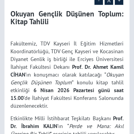
-
A
+
Okuyan Gençlik Düşünen Toplum:
Kitap Tahlili
Fakültemiz, TDV Kayseri İl Eğitim Hizmetleri
Koordinatörlüğü, TDV Genç Kayseri ve Kocasinan
Diyanet Genlik iş birliği ile Erciyes Üniversitesi
İlahiyat Fakültesi Dekanı
Prof. Dr. Ahmet Kamil
CİHAN
’ın konuşmacı olarak katılacağı “
Okuyan
Gençlik Düşünen Toplum
” konulu kitap tahlil
etkinliği
6 Nisan 2026 Pazartesi günü saat
15.00
’de İlahiyat Fakültesi Konferans Salonunda
düzenlenecektir.
Etkinlikte Milli İstihbarat Teşkilatı Başkanı
Prof.
Dr. İbrahim KALIN
’ın “
Perde ve Mana: Akıl
Üzerine Bir Tahlil
” eserinin tahlili yapılacaktır.