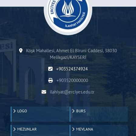
Köşk Mahallesi, Ahmet El Biruni Caddesi, 38030
Melikgazi/KAYSERİ
+903524374924
+903520000000
ilahiyat@erciyes.edu.tr
LOGO
BURS
MEZUNLAR
MEVLANA