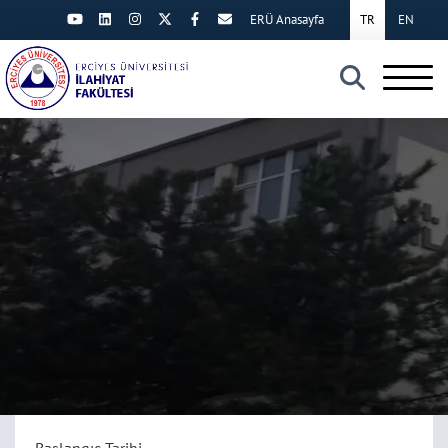
ERÜ Anasayfa
TR
EN
×