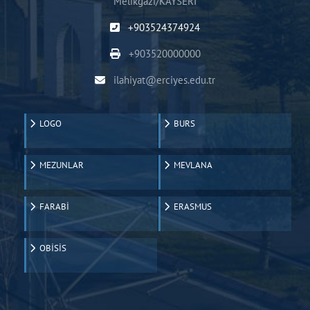
Melikgazi/KAYSERİ
+903524374924
+903520000000
ilahiyat@erciyes.edu.tr
LOGO
BURS
MEZUNLAR
MEVLANA
FARABİ
ERASMUS
OBİSİS