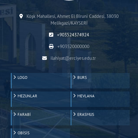
Köşk Mahallesi, Ahmet El Biruni Caddesi, 38030
Melikgazi/KAYSERİ
+903524374924
+903520000000
ilahiyat@erciyes.edu.tr
LOGO
BURS
MEZUNLAR
MEVLANA
FARABİ
ERASMUS
OBİSİS